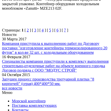
закрытой упаковке. Контейнер оборудован холодильным
моноблоком «Zanutti» MZE213 02F.
Страницы:
1
[
2
] [
3
] [
4
] [
5
] [
6
] [
7
]
Новости
30 Марта 2017
Компания приступила к выполнению работ по Договору
поставки "изготовление контейнера термоизолированного 20
футов" в кол-ве 32 шт. с холодильным оборудованием
16 Февраля 2017
Специалисты компании приступили к комплексу выполнения
строительно-отделочные работ на объекте военного городка
Договор подряда с ООО "МОДУС СТРОЙ"
04 Октября 2015
Запущен процесс производства тротуарной плитки "8
кирпичей" (серая) 400*400*50 мм.
все новости
Меню
Морской контейнер
Поставка комплектующих
Контакты